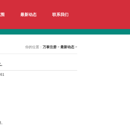
范围
最新动态
联系我们
你的位置：
万泰注册
>
最新动态
>
气。
61
用。