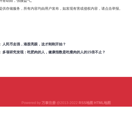
补肾助阳，强腰益气。
提供存储服务，所有内容均由用户发布，如发现有害或侵权内容，请点击举报。
：
人民币走强，港股亮眼，这才刚刚开始？
：
多项研究发现：吃肥肉的人，健康指数是吃瘦肉的人的15倍不止？
Powered by
万泰注册
@2013-2022
RSS地图
HTML地图