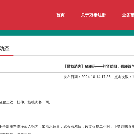
首页
关于万泰注册
业务
动态
【晨勃消失】猪腰汤——补肾助阳，强腰益
发布日期：2024-10-14 17:36 点击次数：1
猪腰二双，杜仲、核桃肉各一两。
把全部用料洗净放入锅内，加清水适量，武火煮沸后，改文火煲二小时，下盐调味食